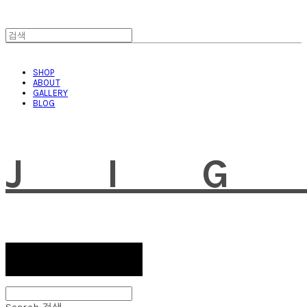
SHOP
ABOUT
GALLERY
BLOG
JI
Search
검색