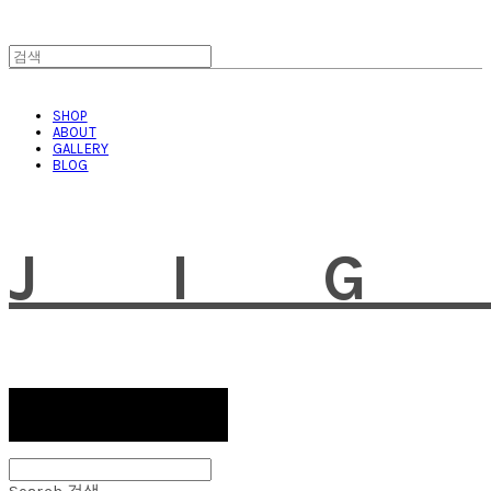
SHOP
ABOUT
GALLERY
BLOG
JI
Search
검색