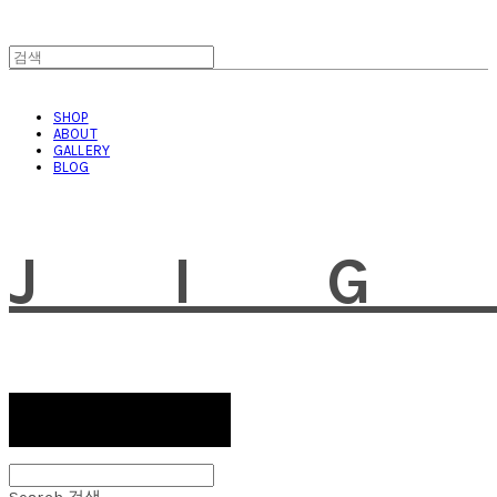
SHOP
ABOUT
GALLERY
BLOG
JI
Search
검색