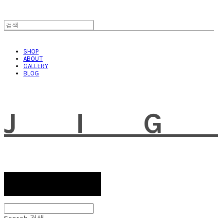
SHOP
ABOUT
GALLERY
BLOG
JI
Search
검색