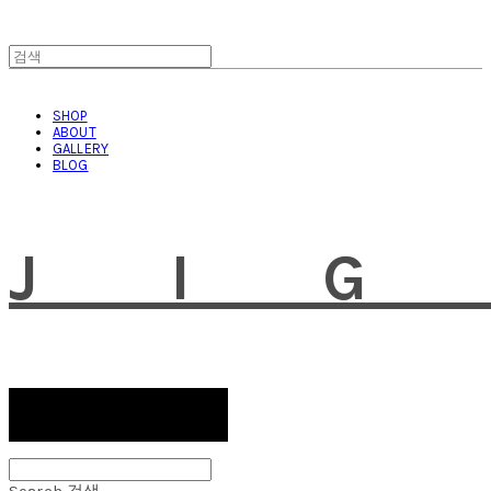
SHOP
ABOUT
GALLERY
BLOG
JI
Search
검색