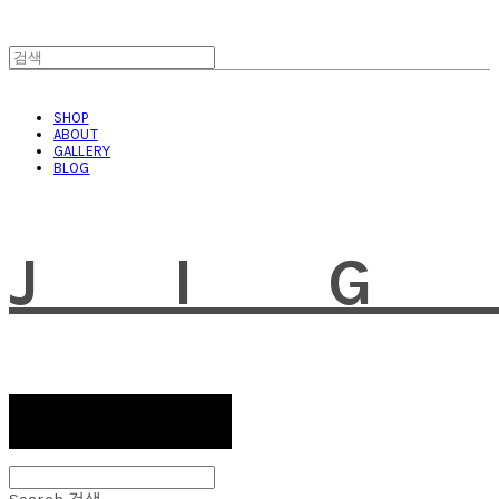
SHOP
ABOUT
GALLERY
BLOG
JI
Search
검색