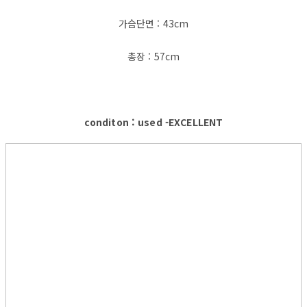
가슴단면 : 43cm
총장 : 57cm
conditon : used -EXCELLENT