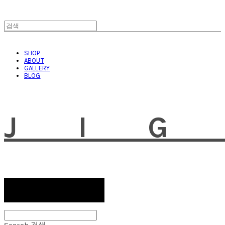
SHOP
ABOUT
GALLERY
BLOG
JI
Search
검색