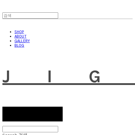
SHOP
ABOUT
GALLERY
BLOG
JI
Search
검색